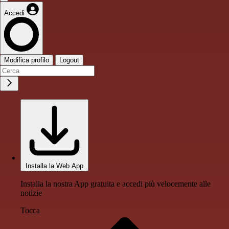
Accedi
Modifica profilo
Logout
Installa la Web App
Installa la nostra App gratuita e accedi più velocemente alle
notizie
Tocca