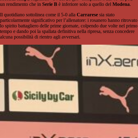
un rendimento che in
Serie B
è inferiore solo a quello del
Modena
.
Il quotidiano sottolinea come il 5-0 alla
Carrarese
sia stato
particolarmente significativo per l’allenatore: i rosanero hanno ritrovato
lo spirito battagliero delle prime giornate, colpendo due volte nel primo
tempo e dando poi la spallata definitiva nella ripresa, senza concedere
alcuna possibilità di rientro agli avversari.