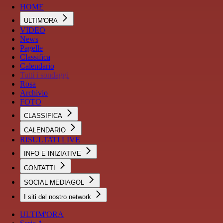
HOME
ULTIM'ORA
VIDEO
News
Pagelle
Classifica
Calendario
Tutti i sondaggi
Rosa
Archivio
FOTO
CLASSIFICA
CALENDARIO
RISULTATI LIVE
INFO E INIZIATIVE
CONTATTI
SOCIAL MEDIAGOL
I siti del nostro network
ULTIM'ORA