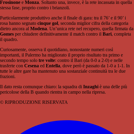
Frosinone
e
Monza
. Soltanto una, invece, è la rete incassata in quella
stessa fase, proprio contro i brianzoli.
Particolarmente produttivo anche il finale di gara: tra il 76’ e il 90’ i
rosa hanno segnato
cinque gol
, seconda miglior cifra della categoria
dietro ancora al
Modena
. Un’unica rete nel recupero, quella firmata da
Gomes
per chiudere definitivamente il match contro il
Bari
, completa
il quadro.
Curiosamente, osserva il quotidiano, nonostante numeri così
importanti, il Palermo ha migliorato il proprio risultato tra primo e
secondo tempo solo
tre volte
: contro il Bari (da 0-0 a 2-0) e nelle
trasferte con
Cesena
ed
Entella
, dove però è passato da 1-0 a 1-1. In
tutte le altre gare ha mantenuto una sostanziale continuità tra le due
frazioni.
Il dato resta comunque chiaro: la squadra di
Inzaghi
è una delle più
pericolose della B quando rientra in campo nella ripresa.
© RIPRODUZIONE RISERVATA