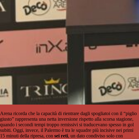
Arena ricorda che la capacità di rientrare dagli spogliatoi con il “piglio
giusto” rappresenta una netta inversione rispetto alla scorsa stagione,
quando i secondi tempi troppo remissivi si traducevano spesso in gol
subiti. Oggi, invece, il Palermo è tra le squadre più incisive nei primi
15 minuti della ripresa, con
sei reti
, un dato condiviso solo con