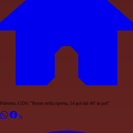
Palermo, GDS: "Boom nella ripresa, 14 gol dal 46’ in poi"