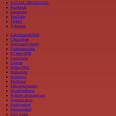
SOCIAL MEDIAGOL
Facebook
Instagram
YouTube
Twitter
Telegram
Calcionapoli1926
Cittaceleste
Derbyderbyderby
Fantamagazine
FCInter1908
Forzaroma
Golssip
Hellas1903
Ilmilanista
Juvenews
Mediagol
Milanistichannel
Mondoudinese
Notiziecalciomercato
Numericalcio
Padovasport
Pianetamilan
SOS Fanta