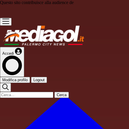
Questo sito contribuisce alla audience de
Accedi
Modifica profilo
Logout
Cerca