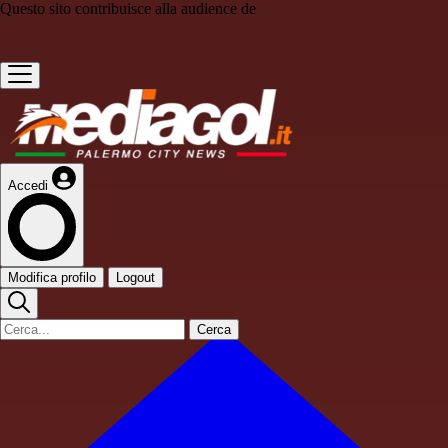
Questo sito contribuisce alla audience de
Accedi
Modifica profilo
Logout
Cerca