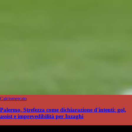
Calciomercato
Palermo, Strefezza come dichiarazione d'intenti: gol,
assist e imprevedibilità per Inzaghi