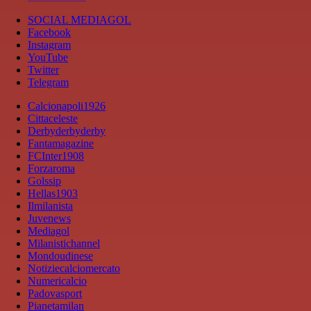
SOCIAL MEDIAGOL
Facebook
Instagram
YouTube
Twitter
Telegram
Calcionapoli1926
Cittaceleste
Derbyderbyderby
Fantamagazine
FCInter1908
Forzaroma
Golssip
Hellas1903
Ilmilanista
Juvenews
Mediagol
Milanistichannel
Mondoudinese
Notiziecalciomercato
Numericalcio
Padovasport
Pianetamilan