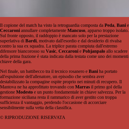
Il copione del match ha visto la retroguardia composta da
Peda
,
Bani
e
Ceccaroni
annullare completamente
Mancuso
, apparso troppo isolato.
Sul fronte opposto, il raddoppio è mancato solo per la prestazione
superlativa di
Bardi
, motivato dall'esordio e dal desiderio di rivalsa
contro la sua ex squadra. La triplice parata compiuta dall'estremo
difensore biancorosso su
Vasic
,
Ceccaroni
e
Pohjanpalo
allo scadere
della prima frazione è stata indicata dalla testata come uno dei momenti
chiave della gara.
Nel finale, un battibecco tra il tecnico rosanero e
Bani
ha portato
all'espulsione dell'allenatore, un episodio che sembra aver
destabilizzato la compagine ospite proprio nei minuti di recupero. Il
Mantova ne ha approfittato trovando con
Marras
il primo gol della
gestione
Modesto
e un punto fondamentale in chiave salvezza. Per la
formazione siciliana resta il rammarico di aver gestito con troppa
sufficienza il vantaggio, perdendo l'occasione di accorciare
sensibilmente sulla vetta della classifica.
© RIPRODUZIONE RISERVATA