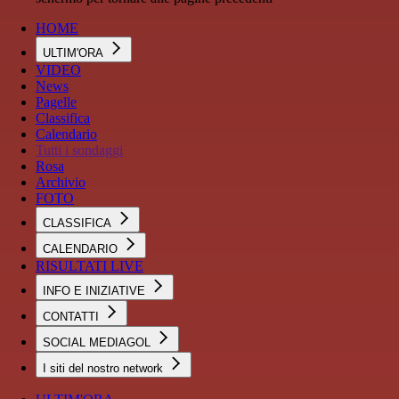
HOME
ULTIM'ORA
VIDEO
News
Pagelle
Classifica
Calendario
Tutti i sondaggi
Rosa
Archivio
FOTO
CLASSIFICA
CALENDARIO
RISULTATI LIVE
INFO E INIZIATIVE
CONTATTI
SOCIAL MEDIAGOL
I siti del nostro network