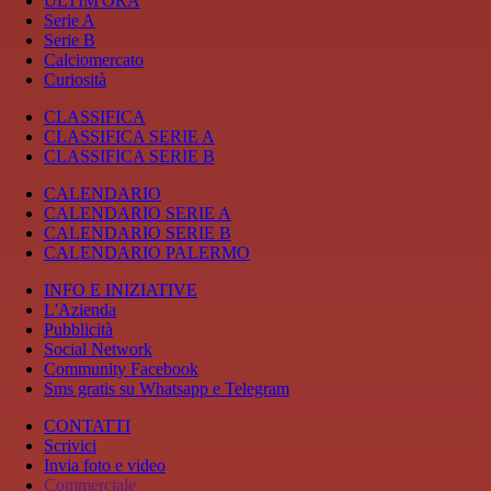
ULTIM'ORA
Serie A
Serie B
Calciomercato
Curiosità
CLASSIFICA
CLASSIFICA SERIE A
CLASSIFICA SERIE B
CALENDARIO
CALENDARIO SERIE A
CALENDARIO SERIE B
CALENDARIO PALERMO
INFO E INIZIATIVE
L'Azienda
Pubblicità
Social Network
Community Facebook
Sms gratis su Whatsapp e Telegram
CONTATTI
Scrivici
Invia foto e video
Commerciale