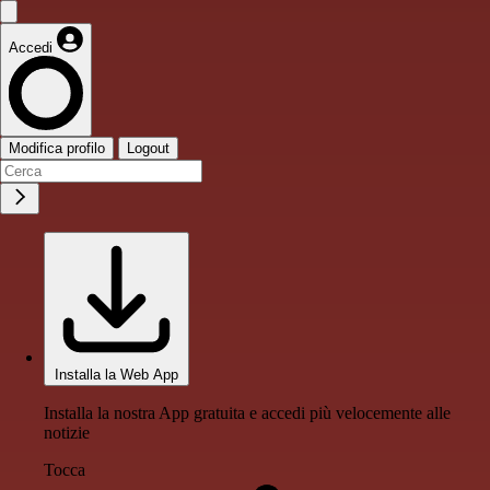
Accedi
Modifica profilo
Logout
Installa la Web App
Installa la nostra App gratuita e accedi più velocemente alle
notizie
Tocca