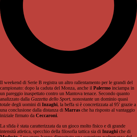
Il weekend di Serie B registra un altro rallentamento per le grandi del
campionato: dopo la caduta del Monza, anche il
Palermo
inciampa in
un pareggio inaspettato contro un Mantova tenace. Secondo quanto
analizzato dalla
Gazzetta dello Sport
, nonostante un dominio quasi
totale degli uomini di
Inzaghi
, la beffa si è concretizzata al 95' grazie a
una conclusione dalla distanza di
Marras
che ha risposto al vantaggio
iniziale firmato da
Ceccaroni
.
La sfida è stata caratterizzata da un gioco molto fisico e di grande
intensità atletica, specchio della filosofia tattica sia di
Inzaghi
che di
Modesto
. I rosanero hanno dimostrato una superiore padronanza del