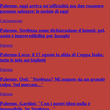
Palermo, oggi arriva un'ufficialità ma due rosanero
possono salutare: le notizie di oggi
Calciomercato
Palermo, Strefezza come dichiarazione d'intenti: gol,
assist e imprevedibilità per Inzaghi
Palermo
Palermo-Lecce, il 17 agosto la sfida di Coppa Italia:
tutte le info sui biglietti
Palermo
Palermo, Osti: "Strefezza? Mi auguro sia un grande
colpo. Sul mercato..."
Palermo
Palermo, Gardini: "Con i nostri tifosi nulla è
impossibile. Su Strefezza..."