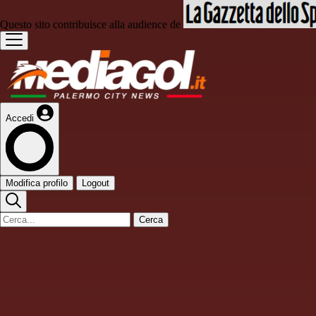
Questo sito contribuisce alla audience de
Accedi
Modifica profilo
Logout
Cerca