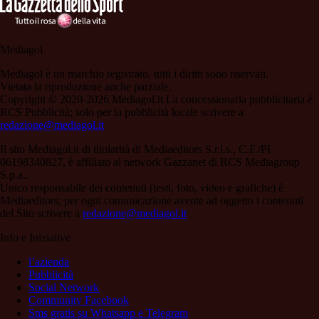
Mediagol
Mediagol è un marchio registrato, tutti i diritti sono riservati.
Vietata la riproduzione anche parziale.
Copyright © 2020-2026 Mediagol.it La concessionaria pubblicitaria è
RCS Pubblicità; solo per la pubblicità locale scrivere a
redazione@mediagol.it
Il sito Mediagol.it di titolarità di Mediaeditors S.r.l.s., C.F./PI
06198340827, è affiliato al network Gazzanet di RCS Mediagroup
S.p.a..
Unico responsabile dei contenuti (testi, foto, video e grafiche) è
Mediaeditors; per ogni comunicazione avente ad oggetto i contenuti
del Sito scrivere a
redazione@mediagol.it
Info e Iniziative
l’azienda
Pubblicità
Social Network
Community Facebook
Sms gratis su Whatsapp e Telegram