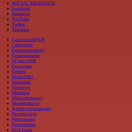
SOCIAL MEDIAGOL
Facebook
Instagram
YouTube
Twitter
Telegram
Calcionapoli1926
Cittaceleste
Derbyderbyderby
Fantamagazine
FCInter1908
Forzaroma
Golssip
Hellas1903
Ilmilanista
Juvenews
Mediagol
Milanistichannel
Mondoudinese
Notiziecalciomercato
Numericalcio
Padovasport
Pianetamilan
SOS Fanta