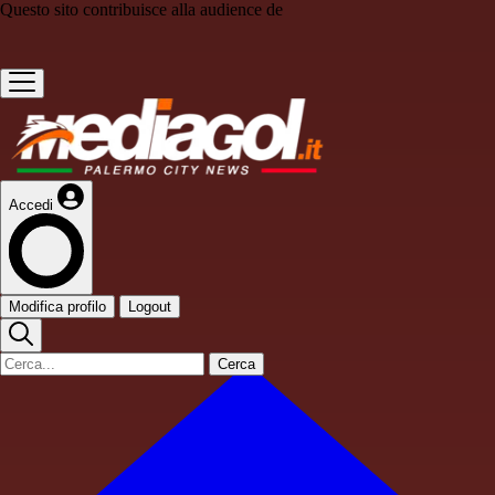
Questo sito contribuisce alla audience de
Accedi
Modifica profilo
Logout
Cerca