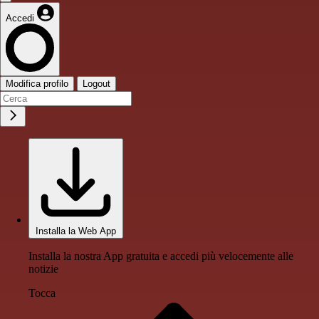
Accedi
Modifica profilo
Logout
Installa la Web App
Installa la nostra App gratuita e accedi più velocemente alle
notizie
Tocca