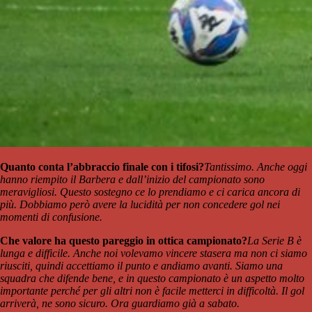
Quanto conta l’abbraccio finale con i tifosi?
Tantissimo. Anche oggi
hanno riempito il Barbera e dall’inizio del campionato sono
meravigliosi. Questo sostegno ce lo prendiamo e ci carica ancora di
più. Dobbiamo però avere la lucidità per non concedere gol nei
momenti di confusione.
Che valore ha questo pareggio in ottica campionato?
La Serie B è
lunga e difficile. Anche noi volevamo vincere stasera ma non ci siamo
riusciti, quindi accettiamo il punto e andiamo avanti. Siamo una
squadra che difende bene, e in questo campionato è un aspetto molto
importante perché per gli altri non è facile metterci in difficoltà. Il gol
arriverà, ne sono sicuro. Ora guardiamo già a sabato.