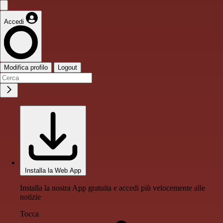
Accedi
Modifica profilo
Logout
Installa la Web App
Installa la nostra App gratuita e accedi più velocemente alle
notizie
Tocca