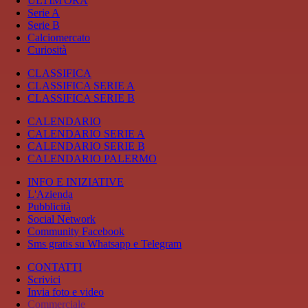
ULTIM'ORA
Serie A
Serie B
Calciomercato
Curiosità
CLASSIFICA
CLASSIFICA SERIE A
CLASSIFICA SERIE B
CALENDARIO
CALENDARIO SERIE A
CALENDARIO SERIE B
CALENDARIO PALERMO
INFO E INIZIATIVE
L'Azienda
Pubblicità
Social Network
Community Facebook
Sms gratis su Whatsapp e Telegram
CONTATTI
Scrivici
Invia foto e video
Commerciale