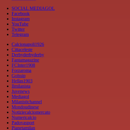
SOCIAL MEDIAGOL
Facebook
Instagram
YouTube
Twitter
Telegram
Calcionapoli1926
Cittaceleste
Derbyderbyderby
Fantamagazine
FCInter1908
Forzaroma
Golssip
Hellas1903
Ilmilanista
Juvenews
Mediagol
Milanistichannel
Mondoudinese
Notiziecalciomercato
Numericalcio
Padovasport
Pianetamilan