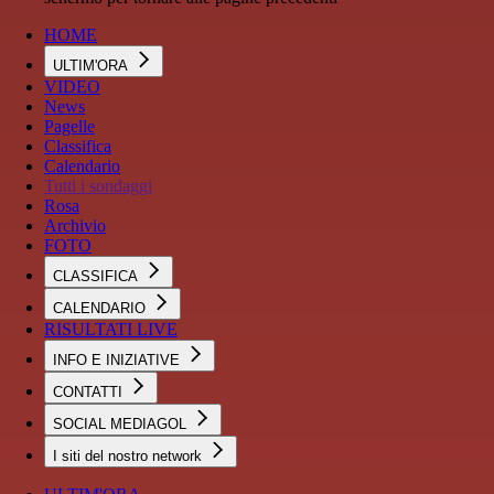
HOME
ULTIM'ORA
VIDEO
News
Pagelle
Classifica
Calendario
Tutti i sondaggi
Rosa
Archivio
FOTO
CLASSIFICA
CALENDARIO
RISULTATI LIVE
INFO E INIZIATIVE
CONTATTI
SOCIAL MEDIAGOL
I siti del nostro network