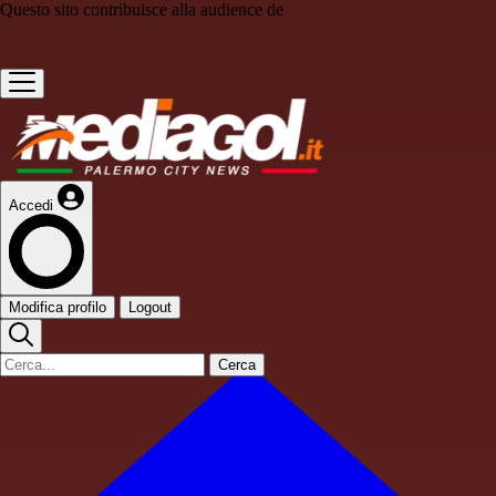
Questo sito contribuisce alla audience de
Accedi
Modifica profilo
Logout
Cerca