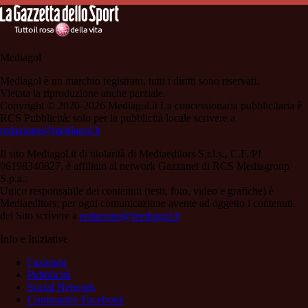
Mediagol
Mediagol è un marchio registrato, tutti i diritti sono riservati.
Vietata la riproduzione anche parziale.
Copyright © 2020-2026 Mediagol.it La concessionaria pubblicitaria è
RCS Pubblicità; solo per la pubblicità locale scrivere a
redazione@mediagol.it
Il sito Mediagol.it di titolarità di Mediaeditors S.r.l.s., C.F./PI
06198340827, è affiliato al network Gazzanet di RCS Mediagroup
S.p.a..
Unico responsabile dei contenuti (testi, foto, video e grafiche) è
Mediaeditors; per ogni comunicazione avente ad oggetto i contenuti
del Sito scrivere a
redazione@mediagol.it
Info e Iniziative
l’azienda
Pubblicità
Social Network
Community Facebook