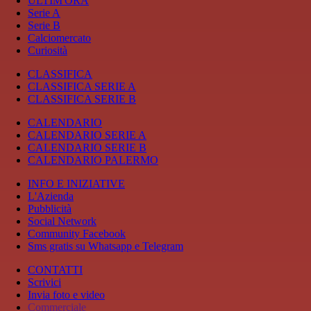
ULTIM'ORA
Serie A
Serie B
Calciomercato
Curiosità
CLASSIFICA
CLASSIFICA SERIE A
CLASSIFICA SERIE B
CALENDARIO
CALENDARIO SERIE A
CALENDARIO SERIE B
CALENDARIO PALERMO
INFO E INIZIATIVE
L'Azienda
Pubblicità
Social Network
Community Facebook
Sms gratis su Whatsapp e Telegram
CONTATTI
Scrivici
Invia foto e video
Commerciale