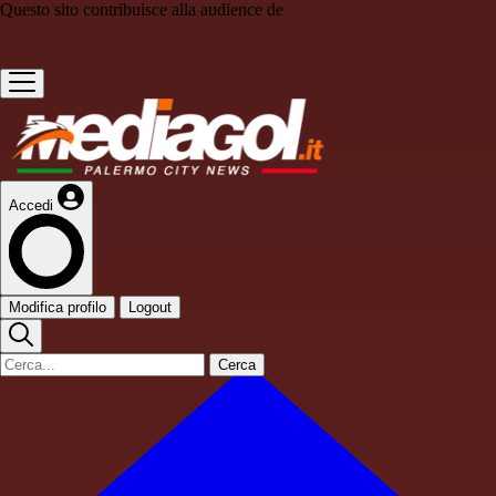
Questo sito contribuisce alla audience de
Accedi
Modifica profilo
Logout
Cerca