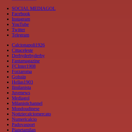
SOCIAL MEDIAGOL
Facebook
Instagram
YouTube
Twitter
Telegram
Calcionapoli1926
Cittaceleste
Derbyderbyderby
Fantamagazine
FCInter1908
Forzaroma
Golssip
Hellas1903
Ilmilanista
Juvenews
Mediagol
Milanistichannel
Mondoudinese
Notiziecalciomercato
Numericalcio
Padovasport
Pianetamilan