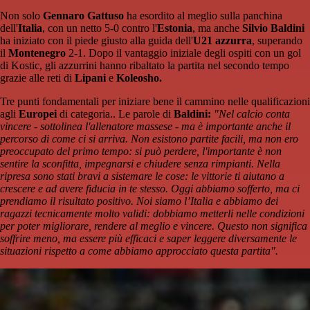
Non solo
Gennaro Gattuso
ha esordito al meglio sulla panchina
dell'
Italia
, con un netto 5-0 contro l'
Estonia
, ma anche
Silvio Baldini
ha iniziato con il piede giusto alla guida dell'
U21 azzurra
, superando
il
Montenegro
2-1. Dopo il vantaggio iniziale degli ospiti con un gol
di Kostic, gli azzurrini hanno ribaltato la partita nel secondo tempo
grazie alle reti di
Lipani
e
Koleosho.
Tre punti fondamentali per iniziare bene il cammino nelle qualificazioni
agli
Europei
di categoria.. Le parole di
Baldini:
"Nel calcio conta
vincere - sottolinea l'allenatore massese - ma è importante anche il
percorso di come ci si arriva. Non esistono partite facili, ma non ero
preoccupato del primo tempo: si può perdere, l'importante è non
sentire la sconfitta, impegnarsi e chiudere senza rimpianti. Nella
ripresa sono stati bravi a sistemare le cose: le vittorie ti aiutano a
crescere e ad avere fiducia in te stesso. Oggi abbiamo sofferto, ma ci
prendiamo il risultato positivo. Noi siamo l’Italia e abbiamo dei
ragazzi tecnicamente molto validi: dobbiamo metterli nelle condizioni
per poter migliorare, rendere al meglio e vincere. Questo non significa
soffrire meno, ma essere più efficaci e saper leggere diversamente le
situazioni rispetto a come abbiamo approcciato questa partita".