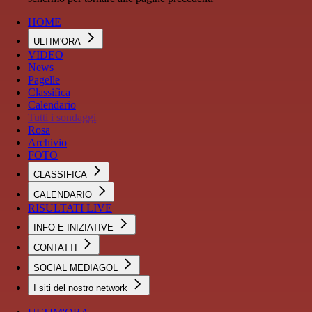
HOME
ULTIM'ORA
VIDEO
News
Pagelle
Classifica
Calendario
Tutti i sondaggi
Rosa
Archivio
FOTO
CLASSIFICA
CALENDARIO
RISULTATI LIVE
INFO E INIZIATIVE
CONTATTI
SOCIAL MEDIAGOL
I siti del nostro network