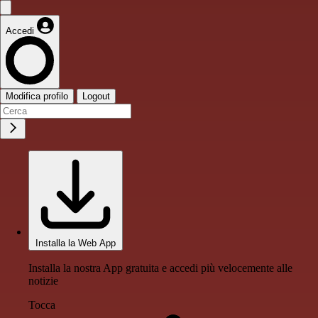
Accedi
Modifica profilo
Logout
Installa la Web App
Installa la nostra App gratuita e accedi più velocemente alle
notizie
Tocca