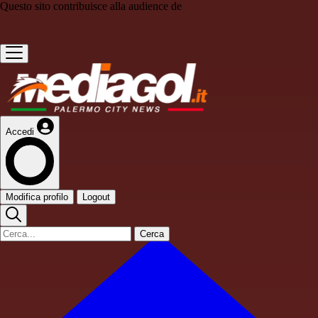
Questo sito contribuisce alla audience de
Accedi
Modifica profilo
Logout
Cerca