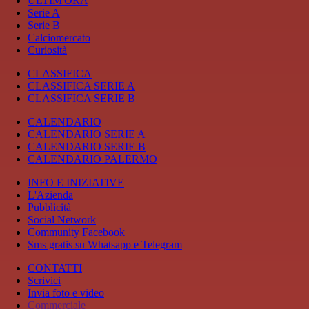
ULTIM'ORA
Serie A
Serie B
Calciomercato
Curiosità
CLASSIFICA
CLASSIFICA SERIE A
CLASSIFICA SERIE B
CALENDARIO
CALENDARIO SERIE A
CALENDARIO SERIE B
CALENDARIO PALERMO
INFO E INIZIATIVE
L'Azienda
Pubblicità
Social Network
Community Facebook
Sms gratis su Whatsapp e Telegram
CONTATTI
Scrivici
Invia foto e video
Commerciale