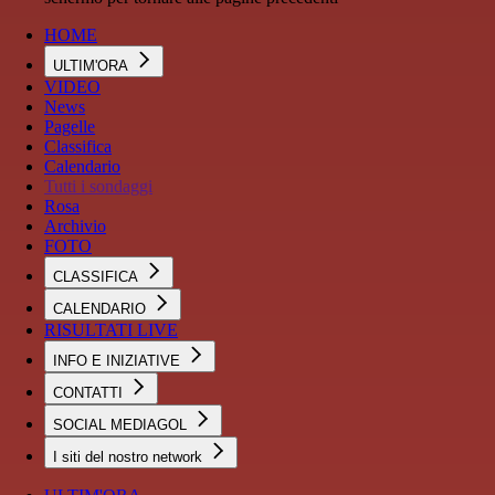
HOME
ULTIM'ORA
VIDEO
News
Pagelle
Classifica
Calendario
Tutti i sondaggi
Rosa
Archivio
FOTO
CLASSIFICA
CALENDARIO
RISULTATI LIVE
INFO E INIZIATIVE
CONTATTI
SOCIAL MEDIAGOL
I siti del nostro network