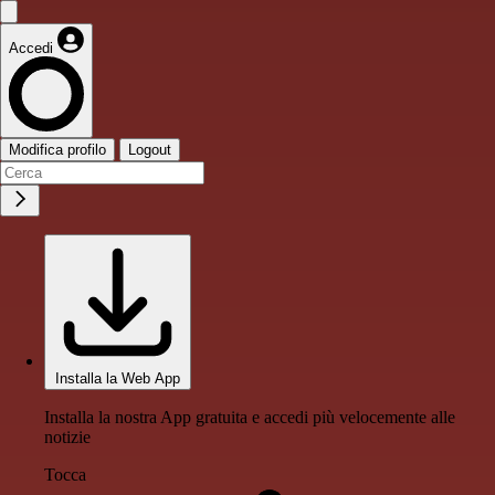
Accedi
Modifica profilo
Logout
Installa la Web App
Installa la nostra App gratuita e accedi più velocemente alle
notizie
Tocca