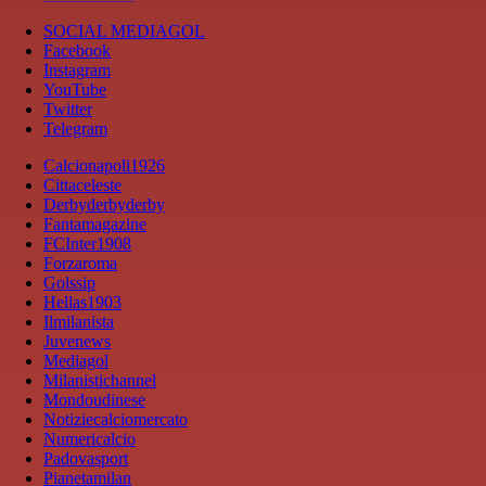
SOCIAL MEDIAGOL
Facebook
Instagram
YouTube
Twitter
Telegram
Calcionapoli1926
Cittaceleste
Derbyderbyderby
Fantamagazine
FCInter1908
Forzaroma
Golssip
Hellas1903
Ilmilanista
Juvenews
Mediagol
Milanistichannel
Mondoudinese
Notiziecalciomercato
Numericalcio
Padovasport
Pianetamilan