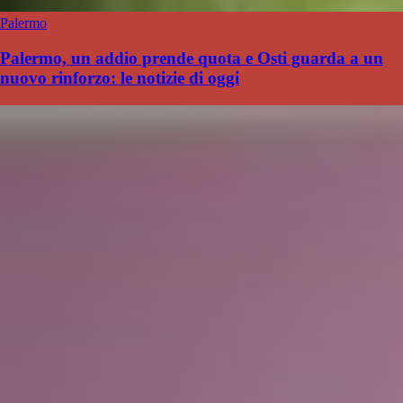
Palermo
Palermo, un addio prende quota e Osti guarda a un
nuovo rinforzo: le notizie di oggi