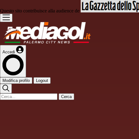
Questo sito contribuisce alla audience de
Accedi
Modifica profilo
Logout
Cerca