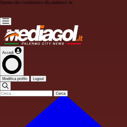
Questo sito contribuisce alla audience de
Accedi
Modifica profilo
Logout
Cerca