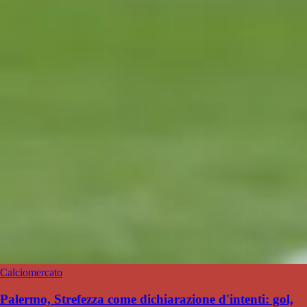
Calciomercato
Palermo, Strefezza come dichiarazione d'intenti: gol,