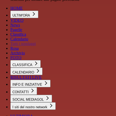
HOME
ULTIM'ORA
VIDEO
News
Pagelle
Classifica
Calendario
Tutti i sondaggi
Rosa
Archivio
FOTO
CLASSIFICA
CALENDARIO
RISULTATI LIVE
INFO E INIZIATIVE
CONTATTI
SOCIAL MEDIAGOL
I siti del nostro network