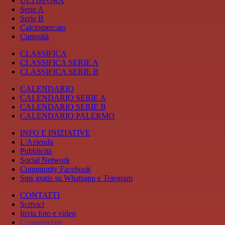
ULTIM'ORA
Serie A
Serie B
Calciomercato
Curiosità
CLASSIFICA
CLASSIFICA SERIE A
CLASSIFICA SERIE B
CALENDARIO
CALENDARIO SERIE A
CALENDARIO SERIE B
CALENDARIO PALERMO
INFO E INIZIATIVE
L'Azienda
Pubblicità
Social Network
Community Facebook
Sms gratis su Whatsapp e Telegram
CONTATTI
Scrivici
Invia foto e video
Commerciale