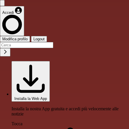
Accedi
Modifica profilo
Logout
Installa la Web App
Installa la nostra App gratuita e accedi più velocemente alle
notizie
Tocca