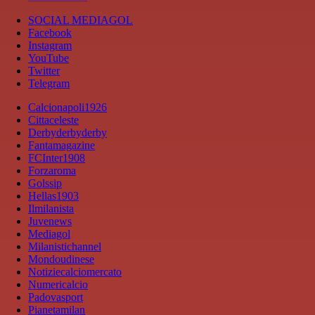
SOCIAL MEDIAGOL
Facebook
Instagram
YouTube
Twitter
Telegram
Calcionapoli1926
Cittaceleste
Derbyderbyderby
Fantamagazine
FCInter1908
Forzaroma
Golssip
Hellas1903
Ilmilanista
Juvenews
Mediagol
Milanistichannel
Mondoudinese
Notiziecalciomercato
Numericalcio
Padovasport
Pianetamilan