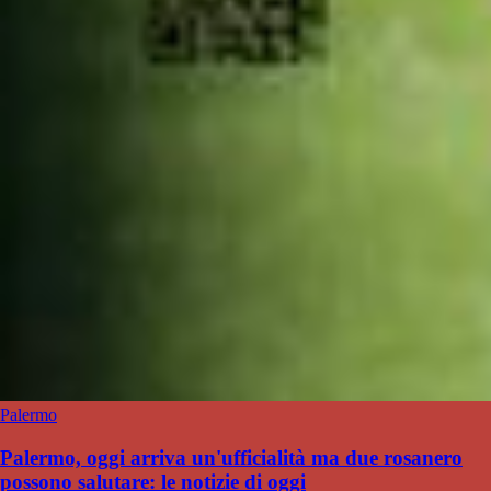
Palermo
Palermo, oggi arriva un'ufficialità ma due rosanero
possono salutare: le notizie di oggi