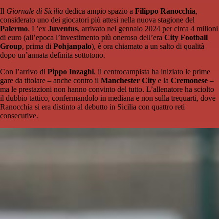
Il
Giornale di Sicilia
dedica ampio spazio a
Filippo Ranocchia
,
considerato uno dei giocatori più attesi nella nuova stagione del
Palermo
. L’ex
Juventus
, arrivato nel gennaio 2024 per circa 4 milioni
di euro (all’epoca l’investimento più oneroso dell’era
City Football
Group
, prima di
Pohjanpalo
), è ora chiamato a un salto di qualità
dopo un’annata definita sottotono.
Con l’arrivo di
Pippo Inzaghi
, il centrocampista ha iniziato le prime
gare da titolare – anche contro il
Manchester City
e la
Cremonese
–
ma le prestazioni non hanno convinto del tutto. L’allenatore ha sciolto
il dubbio tattico, confermandolo in mediana e non sulla trequarti, dove
Ranocchia si era distinto al debutto in Sicilia con quattro reti
consecutive.