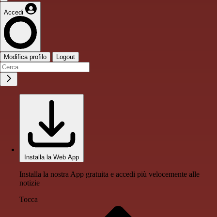
Accedi
Modifica profilo
Logout
Installa la Web App
Installa la nostra App gratuita e accedi più velocemente alle
notizie
Tocca