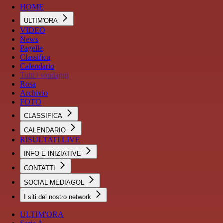
HOME
ULTIM'ORA
VIDEO
News
Pagelle
Classifica
Calendario
Tutti i sondaggi
Rosa
Archivio
FOTO
CLASSIFICA
CALENDARIO
RISULTATI LIVE
INFO E INIZIATIVE
CONTATTI
SOCIAL MEDIAGOL
I siti del nostro network
ULTIM'ORA