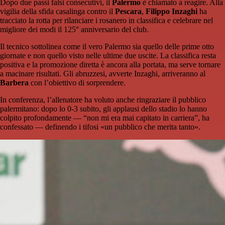
Dopo due passi falsi consecutivi, il
Palermo
è chiamato a reagire. Alla
vigilia della sfida casalinga contro il
Pescara
,
Filippo Inzaghi
ha
tracciato la rotta per rilanciare i rosanero in classifica e celebrare nel
migliore dei modi il 125° anniversario del club.
Il tecnico sottolinea come il vero Palermo sia quello delle prime otto
giornate e non quello visto nelle ultime due uscite. La classifica resta
positiva e la promozione diretta è ancora alla portata, ma serve tornare
a macinare risultati. Gli abruzzesi, avverte Inzaghi, arriveranno al
Barbera
con l’obiettivo di sorprendere.
In conferenza, l’allenatore ha voluto anche ringraziare il pubblico
palermitano: dopo lo 0-3 subito, gli applausi dello stadio lo hanno
colpito profondamente — “non mi era mai capitato in carriera”, ha
confessato — definendo i tifosi «un pubblico che merita tanto».