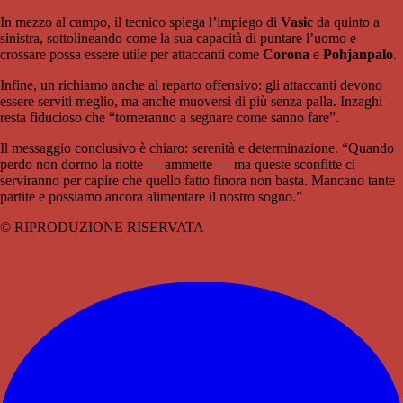
In mezzo al campo, il tecnico spiega l’impiego di
Vasic
da quinto a
sinistra, sottolineando come la sua capacità di puntare l’uomo e
crossare possa essere utile per attaccanti come
Corona
e
Pohjanpalo
.
Infine, un richiamo anche al reparto offensivo: gli attaccanti devono
essere serviti meglio, ma anche muoversi di più senza palla. Inzaghi
resta fiducioso che “torneranno a segnare come sanno fare”.
Il messaggio conclusivo è chiaro: serenità e determinazione. “Quando
perdo non dormo la notte — ammette — ma queste sconfitte ci
serviranno per capire che quello fatto finora non basta. Mancano tante
partite e possiamo ancora alimentare il nostro sogno.”
© RIPRODUZIONE RISERVATA