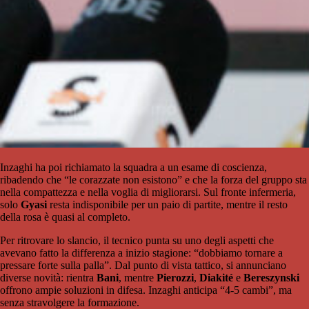
Inzaghi ha poi richiamato la squadra a un esame di coscienza,
ribadendo che “le corazzate non esistono” e che la forza del gruppo sta
nella compattezza e nella voglia di migliorarsi. Sul fronte infermeria,
solo
Gyasi
resta indisponibile per un paio di partite, mentre il resto
della rosa è quasi al completo.
Per ritrovare lo slancio, il tecnico punta su uno degli aspetti che
avevano fatto la differenza a inizio stagione: “dobbiamo tornare a
pressare forte sulla palla”. Dal punto di vista tattico, si annunciano
diverse novità: rientra
Bani
, mentre
Pierozzi
,
Diakité
e
Bereszynski
offrono ampie soluzioni in difesa. Inzaghi anticipa “4-5 cambi”, ma
senza stravolgere la formazione.