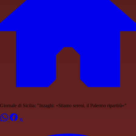
Giornale di Sicilia: "Inzaghi: «Stiamo sereni, il Palermo ripartirà»"