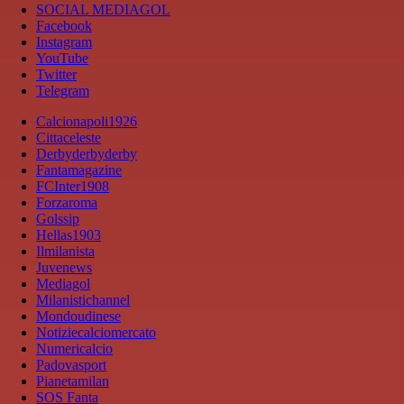
SOCIAL MEDIAGOL
Facebook
Instagram
YouTube
Twitter
Telegram
Calcionapoli1926
Cittaceleste
Derbyderbyderby
Fantamagazine
FCInter1908
Forzaroma
Golssip
Hellas1903
Ilmilanista
Juvenews
Mediagol
Milanistichannel
Mondoudinese
Notiziecalciomercato
Numericalcio
Padovasport
Pianetamilan
SOS Fanta