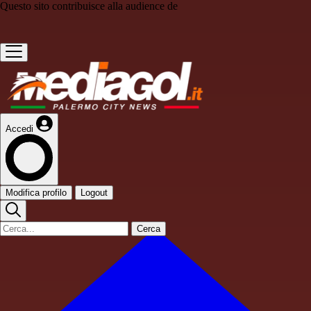
Questo sito contribuisce alla audience de
Accedi
Modifica profilo
Logout
Cerca