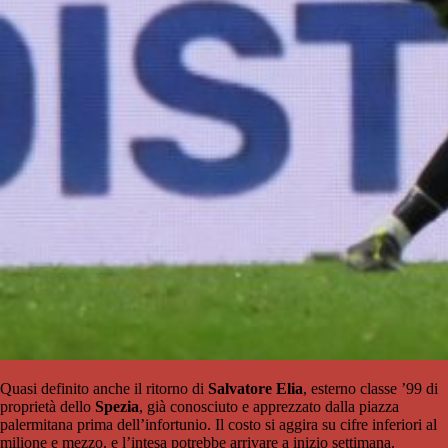
Quasi definito anche il ritorno di
Salvatore Elia
, esterno classe ’99 di
proprietà dello
Spezia
, già conosciuto e apprezzato dalla piazza
palermitana prima dell’infortunio. Il costo si aggira su cifre inferiori al
milione e mezzo, e l’intesa potrebbe arrivare a inizio settimana.