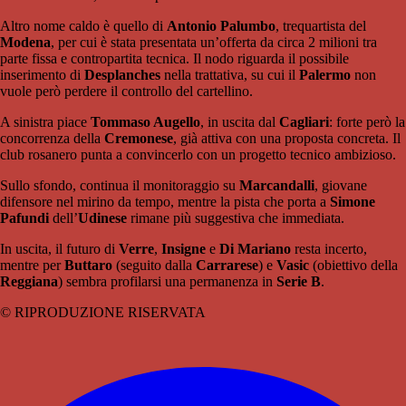
Altro nome caldo è quello di
Antonio Palumbo
, trequartista del
Modena
, per cui è stata presentata un’offerta da circa 2 milioni tra
parte fissa e contropartita tecnica. Il nodo riguarda il possibile
inserimento di
Desplanches
nella trattativa, su cui il
Palermo
non
vuole però perdere il controllo del cartellino.
A sinistra piace
Tommaso Augello
, in uscita dal
Cagliari
: forte però la
concorrenza della
Cremonese
, già attiva con una proposta concreta. Il
club rosanero punta a convincerlo con un progetto tecnico ambizioso.
Sullo sfondo, continua il monitoraggio su
Marcandalli
, giovane
difensore nel mirino da tempo, mentre la pista che porta a
Simone
Pafundi
dell’
Udinese
rimane più suggestiva che immediata.
In uscita, il futuro di
Verre
,
Insigne
e
Di Mariano
resta incerto,
mentre per
Buttaro
(seguito dalla
Carrarese
) e
Vasic
(obiettivo della
Reggiana
) sembra profilarsi una permanenza in
Serie B
.
© RIPRODUZIONE RISERVATA