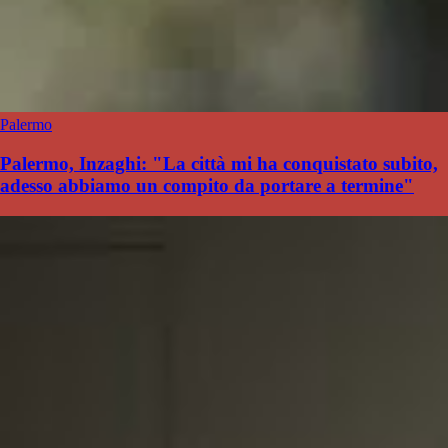
Palermo
Palermo, Inzaghi: "La città mi ha conquistato subito,
adesso abbiamo un compito da portare a termine"