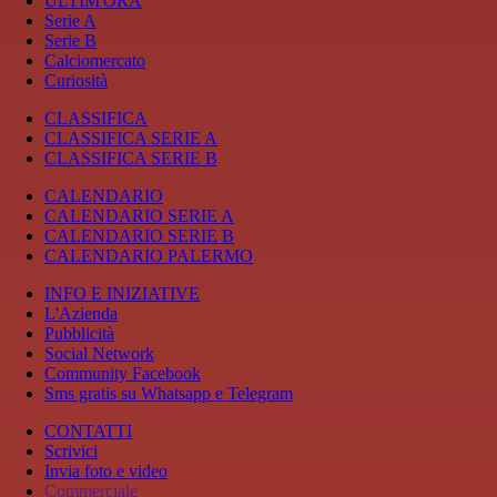
ULTIM'ORA
Serie A
Serie B
Calciomercato
Curiosità
CLASSIFICA
CLASSIFICA SERIE A
CLASSIFICA SERIE B
CALENDARIO
CALENDARIO SERIE A
CALENDARIO SERIE B
CALENDARIO PALERMO
INFO E INIZIATIVE
L'Azienda
Pubblicità
Social Network
Community Facebook
Sms gratis su Whatsapp e Telegram
CONTATTI
Scrivici
Invia foto e video
Commerciale