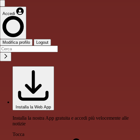
Accedi
Modifica profilo
Logout
Installa la Web App
Installa la nostra App gratuita e accedi più velocemente alle
notizie
Tocca