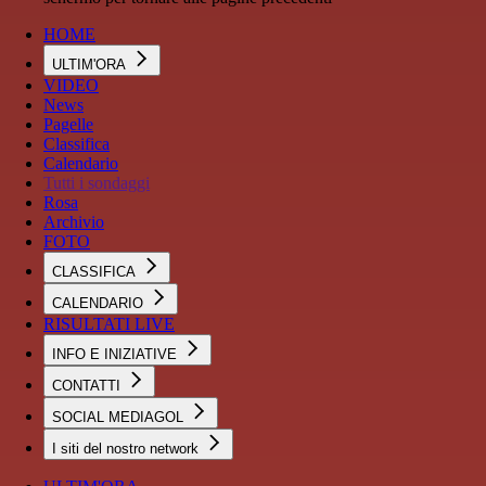
HOME
ULTIM'ORA
VIDEO
News
Pagelle
Classifica
Calendario
Tutti i sondaggi
Rosa
Archivio
FOTO
CLASSIFICA
CALENDARIO
RISULTATI LIVE
INFO E INIZIATIVE
CONTATTI
SOCIAL MEDIAGOL
I siti del nostro network