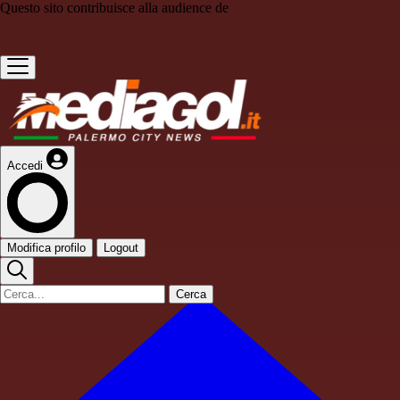
Questo sito contribuisce alla audience de
Accedi
Modifica profilo
Logout
Cerca