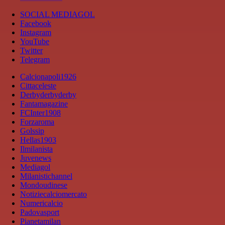
SOCIAL MEDIAGOL
Facebook
Instagram
YouTube
Twitter
Telegram
Calcionapoli1926
Cittaceleste
Derbyderbyderby
Fantamagazine
FCInter1908
Forzaroma
Golssip
Hellas1903
Ilmilanista
Juvenews
Mediagol
Milanistichannel
Mondoudinese
Notiziecalciomercato
Numericalcio
Padovasport
Pianetamilan