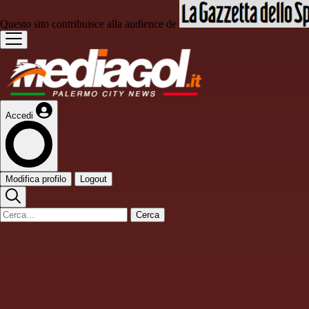
Questo sito contribuisce alla audience de
Accedi
Modifica profilo
Logout
Cerca