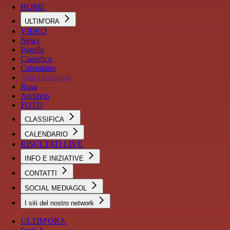
HOME
ULTIM'ORA
VIDEO
News
Pagelle
Classifica
Calendario
Tutti i sondaggi
Rosa
Archivio
FOTO
CLASSIFICA
CALENDARIO
RISULTATI LIVE
INFO E INIZIATIVE
CONTATTI
SOCIAL MEDIAGOL
I siti del nostro network
ULTIM'ORA