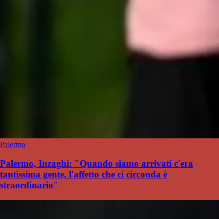
Palermo
Palermo, Inzaghi: "Quando siamo arrivati c'era
tantissima gente, l'affetto che ci circonda è
straordinario"