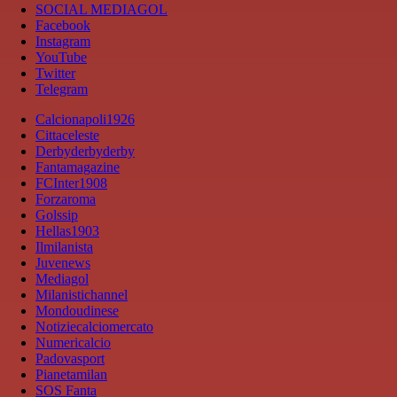
SOCIAL MEDIAGOL
Facebook
Instagram
YouTube
Twitter
Telegram
Calcionapoli1926
Cittaceleste
Derbyderbyderby
Fantamagazine
FCInter1908
Forzaroma
Golssip
Hellas1903
Ilmilanista
Juvenews
Mediagol
Milanistichannel
Mondoudinese
Notiziecalciomercato
Numericalcio
Padovasport
Pianetamilan
SOS Fanta