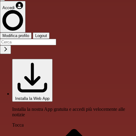
Accedi
Modifica profilo
Logout
Installa la Web App
Installa la nostra App gratuita e accedi più velocemente alle
notizie
Tocca