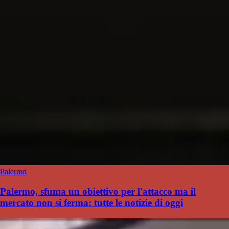
Palermo
Palermo, sfuma un obiettivo per l'attacco ma il
mercato non si ferma: tutte le notizie di oggi