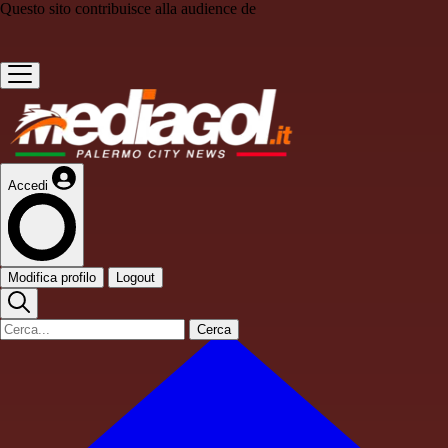
Questo sito contribuisce alla audience de
Accedi
Modifica profilo
Logout
Cerca