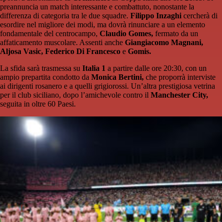
preannuncia un match interessante e combattuto, nonostante la
differenza di categoria tra le due squadre.
Filippo Inzaghi
cercherà di
esordire nel migliore dei modi, ma dovrà rinunciare a un elemento
fondamentale del centrocampo,
Claudio Gomes,
fermato da un
affaticamento muscolare. Assenti anche
Giangiacomo Magnani,
Aljosa Vasic,
Federico Di Francesco
e
Gomis.
La sfida sarà trasmessa su
Italia 1
a partire dalle ore 20:30, con un
ampio prepartita condotto da
Monica Bertini,
che proporrà interviste
ai dirigenti rosanero e a quelli grigiorossi. Un’altra prestigiosa vetrina
per il club siciliano, dopo l’amichevole contro il
Manchester City,
seguita in oltre 60 Paesi.