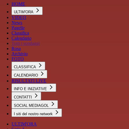
HOME
ULTIM'ORA
VIDEO
News
Pagelle
Classifica
Calendario
Tutti i sondaggi
Rosa
Archivio
FOTO
CLASSIFICA
CALENDARIO
RISULTATI LIVE
INFO E INIZIATIVE
CONTATTI
SOCIAL MEDIAGOL
I siti del nostro network
ULTIM'ORA