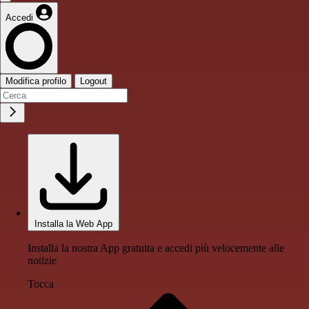
Accedi
Modifica profilo
Logout
Installa la Web App
Installa la nostra App gratuita e accedi più velocemente alle
notizie
Tocca