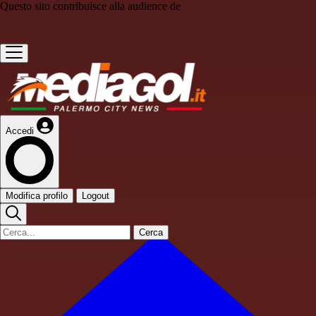
Questo sito contribuisce alla audience de
Accedi
Modifica profilo
Logout
Cerca