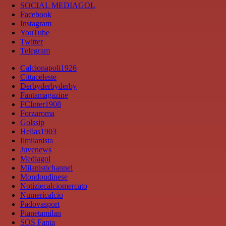
SOCIAL MEDIAGOL
Facebook
Instagram
YouTube
Twitter
Telegram
Calcionapoli1926
Cittaceleste
Derbyderbyderby
Fantamagazine
FCInter1908
Forzaroma
Golssip
Hellas1903
Ilmilanista
Juvenews
Mediagol
Milanistichannel
Mondoudinese
Notiziecalciomercato
Numericalcio
Padovasport
Pianetamilan
SOS Fanta