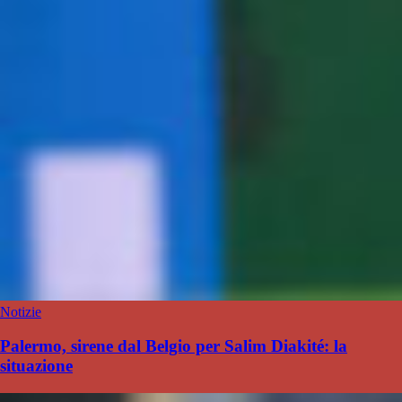
Notizie
Palermo, sirene dal Belgio per Salim Diakité: la
situazione