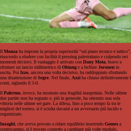
Il
Monza
ha imposto la propria superiorità “sul piano tecnico e tattico”,
riuscendo a eludere con facilità il pressing palermitano e colpendo nei
momenti decisivi. Il vantaggio è arrivato con
Dany Mota
, bravo a
sfruttare un lancio millimetrico di
Obiang
e a beffare
Joronen
in
uscita. Poi
Izzo
, ancora una volta decisivo, ha raddoppiato sfruttando
una disattenzione di
Segre
. Nel finale,
Azzi
ha chiuso definitivamente i
conti, siglando il 3-0.
Il
Palermo
, invece, ha mostrato una fragilità inaspettata. Nelle ultime
due partite non ha segnato e, più in generale, ha ottenuto una sola
vittoria nelle ultime sei gare. La difesa, fino a poco tempo fa tra le
migliori del torneo, si è sciolta davanti a un avversario più lucido e
organizzato.
Inzaghi
, che aveva provato a ridare equilibrio inserendo
Gomes
a
centrocampo, si è trovato costretto a cambiare più volte modulo,