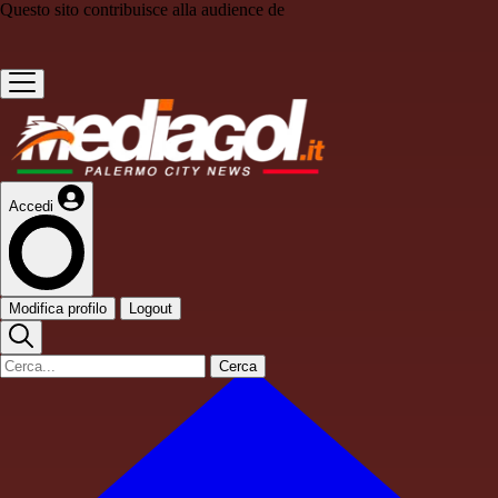
Questo sito contribuisce alla audience de
Accedi
Modifica profilo
Logout
Cerca