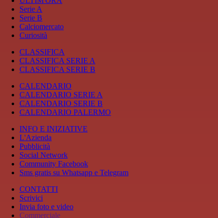
ULTIM'ORA
Serie A
Serie B
Calciomercato
Curiosità
CLASSIFICA
CLASSIFICA SERIE A
CLASSIFICA SERIE B
CALENDARIO
CALENDARIO SERIE A
CALENDARIO SERIE B
CALENDARIO PALERMO
INFO E INIZIATIVE
L'Azienda
Pubblicità
Social Network
Community Facebook
Sms gratis su Whatsapp e Telegram
CONTATTI
Scrivici
Invia foto e video
Commerciale