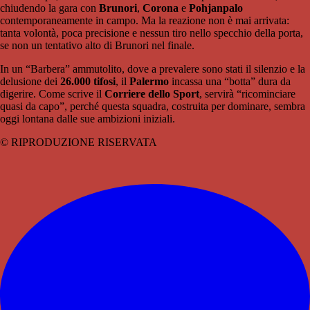
chiudendo la gara con
Brunori
,
Corona
e
Pohjanpalo
contemporaneamente in campo. Ma la reazione non è mai arrivata:
tanta volontà, poca precisione e nessun tiro nello specchio della porta,
se non un tentativo alto di Brunori nel finale.
In un “Barbera” ammutolito, dove a prevalere sono stati il silenzio e la
delusione dei
26.000 tifosi
, il
Palermo
incassa una “botta” dura da
digerire. Come scrive il
Corriere dello Sport
, servirà “ricominciare
quasi da capo”, perché questa squadra, costruita per dominare, sembra
oggi lontana dalle sue ambizioni iniziali.
© RIPRODUZIONE RISERVATA