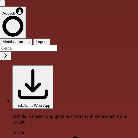
Accedi
Modifica profilo
Logout
Installa la Web App
Installa la nostra App gratuita e accedi più velocemente alle
notizie
Tocca