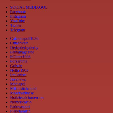
SOCIAL MEDIAGOL
Facebook
Instagram
YouTube
Twitter
Telegram
Calcionapoli1926
Cittaceleste
Derbyderbyderby
Fantamagazine
FCInter1908
Forzaroma
Golssip
Hellas1903
Ilmilanista
Juvenews
Mediagol
Milanistichannel
Mondoudinese
Notiziecalciomercato
Numericalcio
Padovasport
Pianetamilan