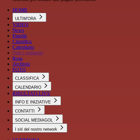
HOME
ULTIM'ORA
VIDEO
News
Pagelle
Classifica
Calendario
Tutti i sondaggi
Rosa
Archivio
FOTO
CLASSIFICA
CALENDARIO
RISULTATI LIVE
INFO E INIZIATIVE
CONTATTI
SOCIAL MEDIAGOL
I siti del nostro network