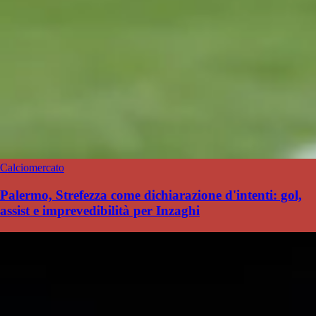
Calciomercato
Palermo, Strefezza come dichiarazione d'intenti: gol,
assist e imprevedibilità per Inzaghi