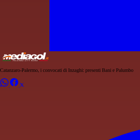
Catanzaro-Palermo, i convocati di Inzaghi: presenti Bani e Palumbo