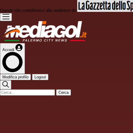
Questo sito contribuisce alla audience de
Accedi
Modifica profilo
Logout
Cerca