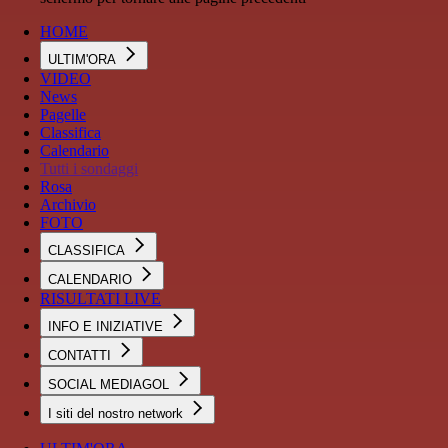
HOME
ULTIM'ORA
VIDEO
News
Pagelle
Classifica
Calendario
Tutti i sondaggi
Rosa
Archivio
FOTO
CLASSIFICA
CALENDARIO
RISULTATI LIVE
INFO E INIZIATIVE
CONTATTI
SOCIAL MEDIAGOL
I siti del nostro network