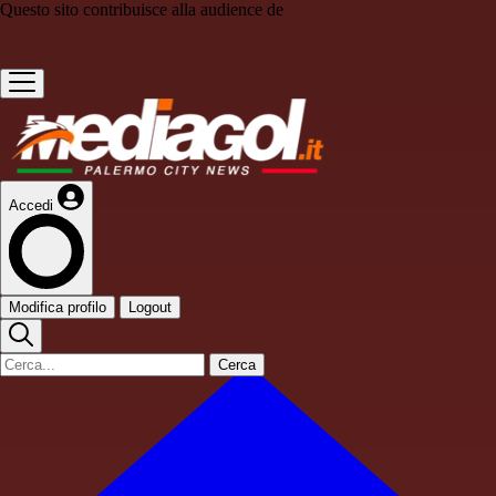
Questo sito contribuisce alla audience de
Accedi
Modifica profilo
Logout
Cerca