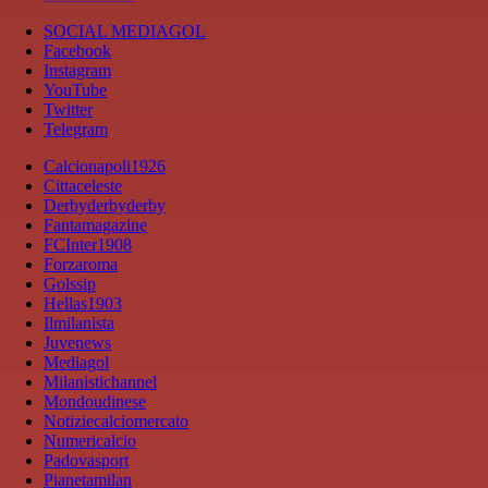
SOCIAL MEDIAGOL
Facebook
Instagram
YouTube
Twitter
Telegram
Calcionapoli1926
Cittaceleste
Derbyderbyderby
Fantamagazine
FCInter1908
Forzaroma
Golssip
Hellas1903
Ilmilanista
Juvenews
Mediagol
Milanistichannel
Mondoudinese
Notiziecalciomercato
Numericalcio
Padovasport
Pianetamilan