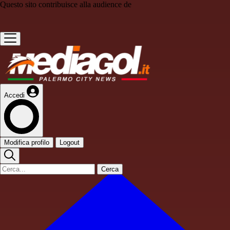
Questo sito contribuisce alla audience de
Accedi
Modifica profilo
Logout
Cerca