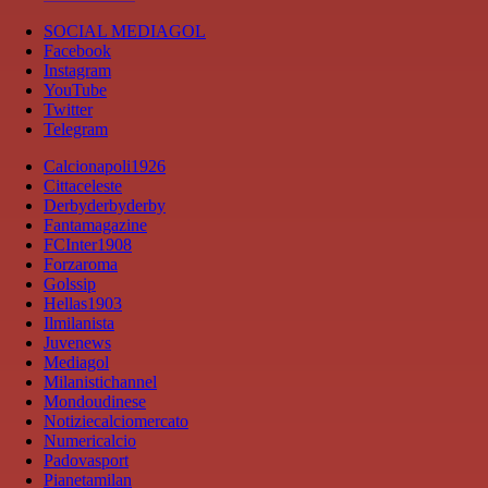
SOCIAL MEDIAGOL
Facebook
Instagram
YouTube
Twitter
Telegram
Calcionapoli1926
Cittaceleste
Derbyderbyderby
Fantamagazine
FCInter1908
Forzaroma
Golssip
Hellas1903
Ilmilanista
Juvenews
Mediagol
Milanistichannel
Mondoudinese
Notiziecalciomercato
Numericalcio
Padovasport
Pianetamilan