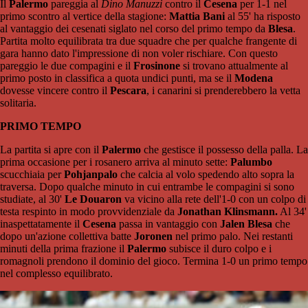
Il
Palermo
pareggia al
Dino Manuzzi
contro il
Cesena
per 1-1 nel
primo scontro al vertice della stagione:
Mattia Bani
al 55' ha risposto
al vantaggio dei cesenati siglato nel corso del primo tempo da
Blesa
.
Partita molto equilibrata tra due squadre che per qualche frangente di
gara hanno dato l'impressione di non voler rischiare. Con questo
pareggio le due compagini e il
Frosinone
si trovano attualmente al
primo posto in classifica a quota undici punti, ma se il
Modena
dovesse vincere contro il
Pescara
, i canarini si prenderebbero la vetta
solitaria.
PRIMO TEMPO
La partita si apre con il
Palermo
che gestisce il possesso della palla. La
prima occasione per i rosanero arriva al minuto sette:
Palumbo
scucchiaia per
Pohjanpalo
che calcia al volo spedendo alto sopra la
traversa. Dopo qualche minuto in cui entrambe le compagini si sono
studiate, al 30'
Le Douaron
va vicino alla rete dell'1-0 con un colpo di
testa respinto in modo provvidenziale da
Jonathan Klinsmann.
Al 34'
inaspettatamente il
Cesena
passa in vantaggio con
Jalen Blesa
che
dopo un'azione collettiva batte
Joronen
nel primo palo. Nei restanti
minuti della prima frazione il
Palermo
subisce il duro colpo e i
romagnoli prendono il dominio del gioco. Termina 1-0 un primo tempo
nel complesso equilibrato.