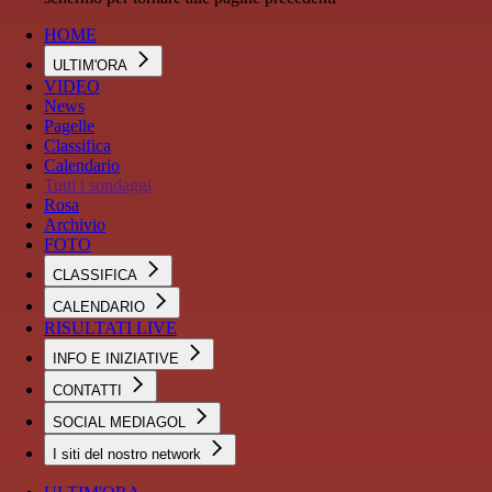
HOME
ULTIM'ORA
VIDEO
News
Pagelle
Classifica
Calendario
Tutti i sondaggi
Rosa
Archivio
FOTO
CLASSIFICA
CALENDARIO
RISULTATI LIVE
INFO E INIZIATIVE
CONTATTI
SOCIAL MEDIAGOL
I siti del nostro network