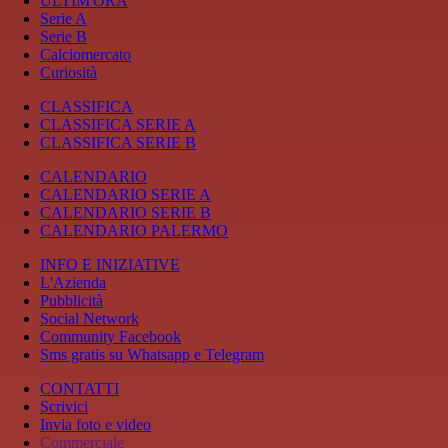
ULTIM'ORA
Serie A
Serie B
Calciomercato
Curiosità
CLASSIFICA
CLASSIFICA SERIE A
CLASSIFICA SERIE B
CALENDARIO
CALENDARIO SERIE A
CALENDARIO SERIE B
CALENDARIO PALERMO
INFO E INIZIATIVE
L'Azienda
Pubblicità
Social Network
Community Facebook
Sms gratis su Whatsapp e Telegram
CONTATTI
Scrivici
Invia foto e video
Commerciale