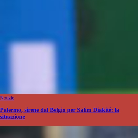
Notizie
Palermo, sirene dal Belgio per Salim Diakité: la
situazione