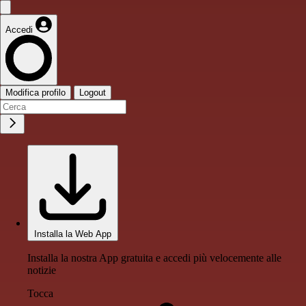
Accedi
Modifica profilo
Logout
Installa la Web App
Installa la nostra App gratuita e accedi più velocemente alle
notizie
Tocca