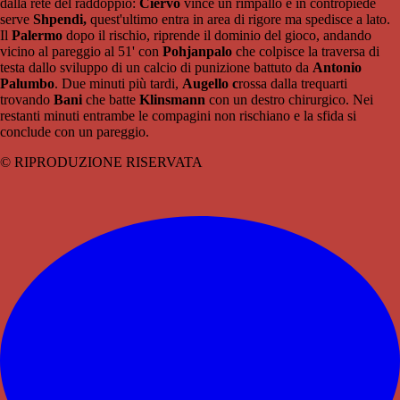
dalla rete del raddoppio:
Ciervo
vince un rimpallo e in contropiede
serve
Shpendi,
quest'ultimo entra in area di rigore ma spedisce a lato.
Il
Palermo
dopo il rischio, riprende il dominio del gioco, andando
vicino al pareggio al 51' con
Pohjanpalo
che colpisce la traversa di
testa dallo sviluppo di un calcio di punizione battuto da
Antonio
Palumbo
. Due minuti più tardi,
Augello c
rossa dalla trequarti
trovando
Bani
che batte
Klinsmann
con un destro chirurgico. Nei
restanti minuti entrambe le compagini non rischiano e la sfida si
conclude con un pareggio.
© RIPRODUZIONE RISERVATA